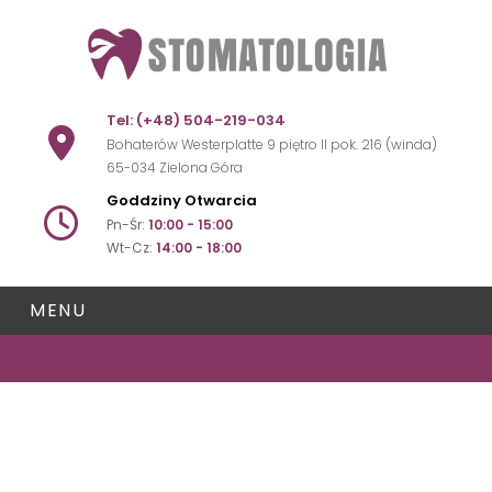
Tel:
(+48) 504-219-034
Bohaterów Westerplatte 9 piętro II pok. 216 (winda)
65-034 Zielona Góra
Goddziny Otwarcia
Pn-Śr:
10:00 - 15:00
Wt-Cz:
14:00 - 18:00
MENU