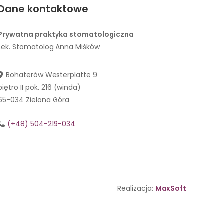
Dane kontaktowe
Prywatna praktyka stomatologiczna
Lek. Stomatolog Anna Miśków
Bohaterów Westerplatte 9
piętro II pok. 216 (winda)
65-034 Zielona Góra
(+48) 504-219-034
Realizacja:
MaxSoft