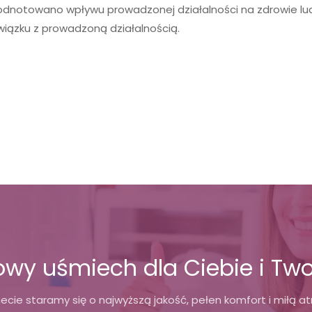
 odnotowano wpływu prowadzonej działalności na zdrowie ludzi
iązku z prowadzoną działalnością.
rowy uśmiech dla Ciebie i Two
ecie staramy się o najwyższą jakość, pełen komfort i miłą a